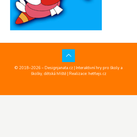
© 2018–2026 – Designjanata.cz | Interaktivní hry pro školy a
školky, dětská hřiště |
Realizace: hetflejs.cz