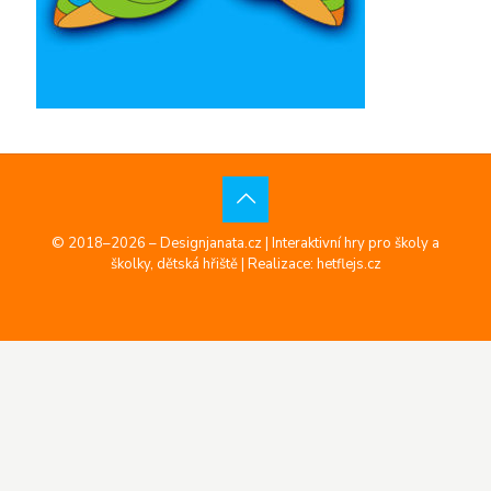
© 2018–2026 – Designjanata.cz | Interaktivní hry pro školy a
školky, dětská hřiště |
Realizace: hetflejs.cz