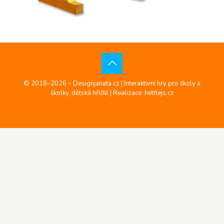
© 2018–2026 – Designjanata.cz | Interaktivní hry pro školy a
školky, dětská hřiště |
Realizace: hetflejs.cz