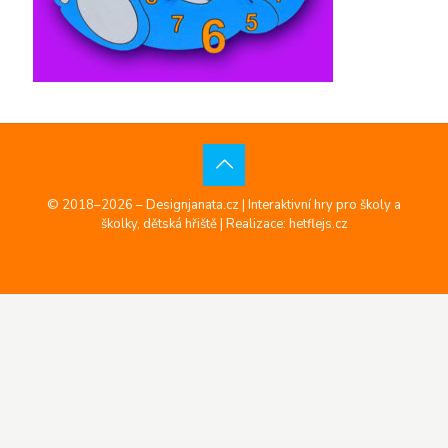
© 2018–2026 – Designjanata.cz | Interaktivní hry pro školy a
školky, dětská hřiště |
Realizace: hetflejs.cz