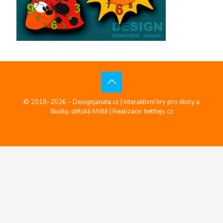
© 2018–2026 – Designjanata.cz | Interaktivní hry pro školy a
školky, dětská hřiště |
Realizace: hetflejs.cz