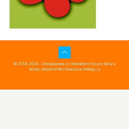
© 2018–2026 – Designjanata.cz | Interaktivní hry pro školy a
školky, dětská hřiště |
Realizace: hetflejs.cz