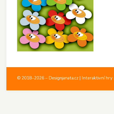
© 2018–2026 – Designjanata.cz | Interaktivní hry p