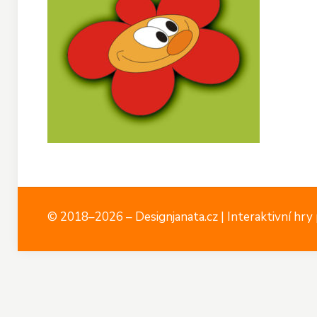
© 2018–2026 – Designjanata.cz | Interaktivní hry p