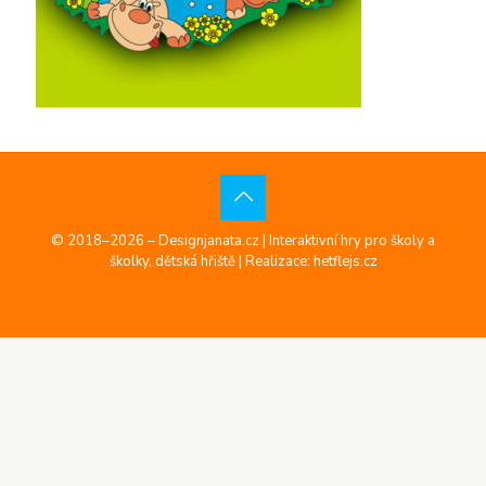
© 2018–2026 – Designjanata.cz | Interaktivní hry pro školy a
školky, dětská hřiště |
Realizace: hetflejs.cz