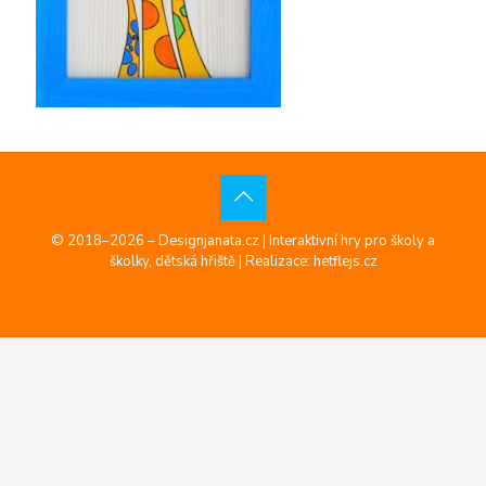
© 2018–2026 – Designjanata.cz | Interaktivní hry pro školy a
školky, dětská hřiště |
Realizace: hetflejs.cz