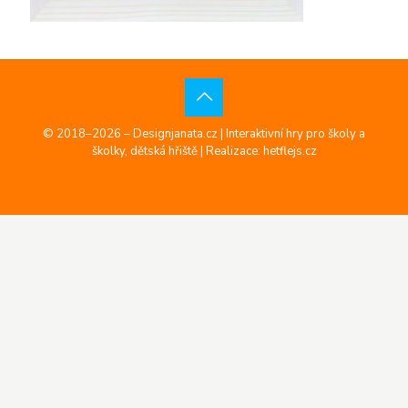
© 2018–2026 – Designjanata.cz | Interaktivní hry pro školy a
školky, dětská hřiště |
Realizace: hetflejs.cz