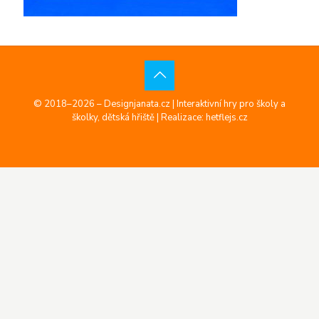
© 2018–2026 – Designjanata.cz | Interaktivní hry pro školy a
školky, dětská hřiště |
Realizace: hetflejs.cz