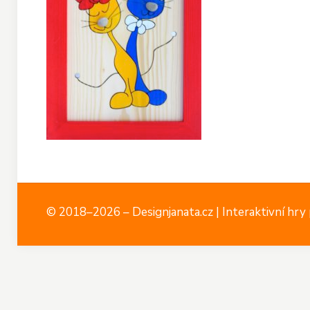
© 2018–2026 – Designjanata.cz | Interaktivní hry p