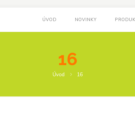
ÚVOD
NOVINKY
PRODU
16
Úvod
16