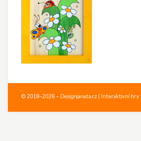
© 2018–2026 – Designjanata.cz | Interaktivní hry p