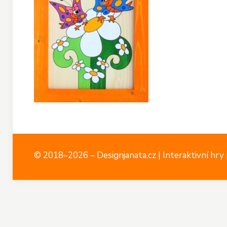
© 2018–2026 – Designjanata.cz | Interaktivní hry p