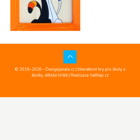
© 2018–2026 – Designjanata.cz | Interaktivní hry pro školy a
školky, dětská hřiště |
Realizace: hetflejs.cz