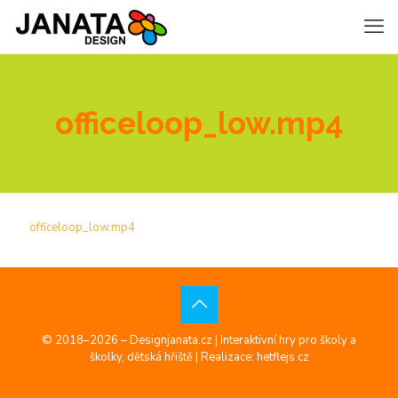
officeloop_low.mp4
officeloop_low.mp4
© 2018–2026 – Designjanata.cz | Interaktivní hry pro školy a
školky, dětská hřiště |
Realizace: hetflejs.cz