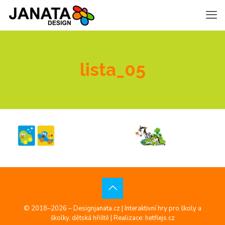
lista_05
© 2018–2026 – Designjanata.cz | Interaktivní hry pro školy a
školky, dětská hřiště |
Realizace: hetflejs.cz