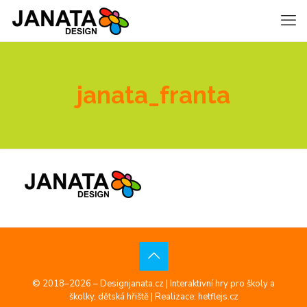
janata_franta
© 2018–2026 – Designjanata.cz | Interaktivní hry pro školy a
školky, dětská hřiště |
Realizace: hetflejs.cz