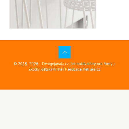
© 2018–2026 – Designjanata.cz | Interaktivní hry pro školy a
školky, dětská hřiště |
Realizace: hetflejs.cz