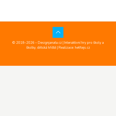
© 2018–2026 – Designjanata.cz | Interaktivní hry pro školy a
školky, dětská hřiště |
Realizace: hetflejs.cz