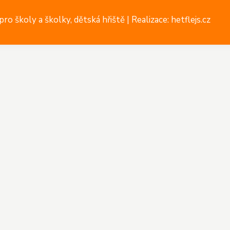
ro školy a školky, dětská hřiště |
Realizace: hetflejs.cz