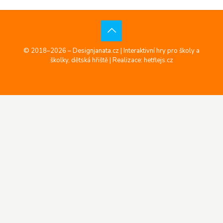
© 2018–2026 – Designjanata.cz | Interaktivní hry pro školy a
školky, dětská hřiště |
Realizace: hetflejs.cz